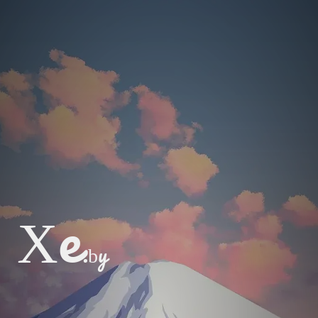
Xe
.by